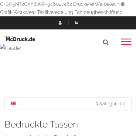
G-BH5NT2CXY8 AW-946027462 Druckerei Werbetechnik
Grafik Workwear Textilveredelung Fahrzeugbeschriftung
3 Kategorie(n)
Bedruckte Tassen