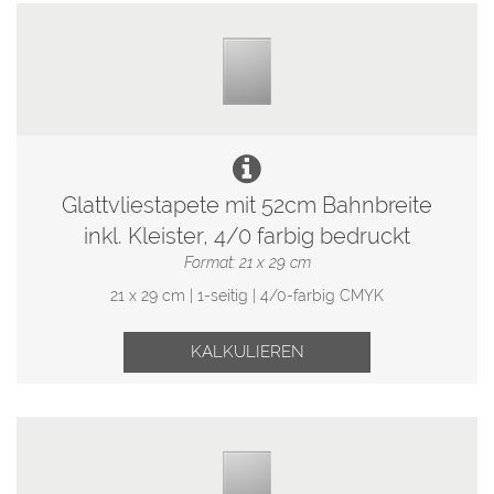
Glattvliestapete mit 52cm Bahnbreite
inkl. Kleister, 4/0 farbig bedruckt
Format: 21 x 29 cm
21 x 29 cm | 1-seitig | 4/0-farbig CMYK
KALKULIEREN