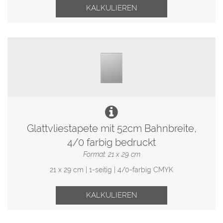
KALKULIEREN
Glattvliestapete mit 52cm Bahnbreite,
4/0 farbig bedruckt
Format: 21 x 29 cm
21 x 29 cm | 1-seitig | 4/0-farbig CMYK
KALKULIEREN