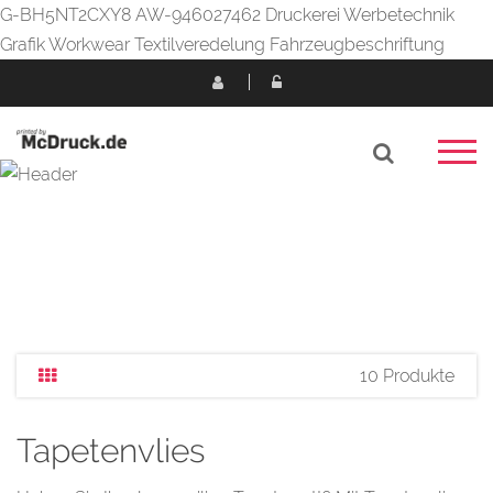
G-BH5NT2CXY8 AW-946027462 Druckerei Werbetechnik
Grafik Workwear Textilveredelung Fahrzeugbeschriftung
10 Produkte
Tapetenvlies